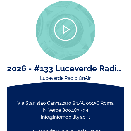
2026 - #133 Luceverde Radio OnAir di lunedì 13 luglio
Luceverde Radio OnAir
Via Stanislao Cannizzaro 83/A, 00156 Roma
N. Verde 800.183.434
info@infomobility.aci.it